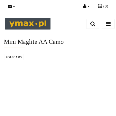
(
0
)
Zaloguj się
Zarejestruj się
Dodaj zgłoszenie
Mini Maglite AA Camo
POLECAMY