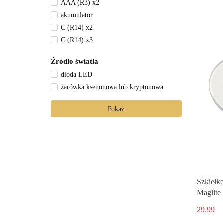
AAA (R3) x2
ok. 50 g
akumulator
C (R14) x2
C (R14) x3
D (R20) x2
Źródło światła
D (R20) x3
dioda LED
D (R20) x4
żarówka ksenonowa lub kryptonowa
D (R20) x5
D (R20) x6
Pokaż
Szkiełko
Maglite
29.99