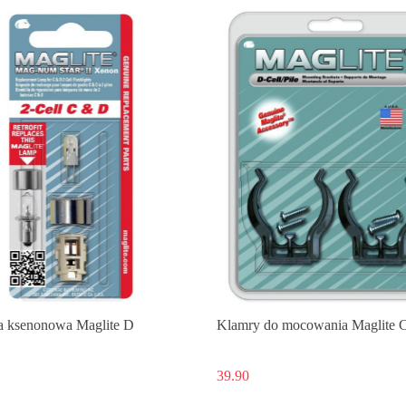
Produkt niedostępny
 ksenonowa Maglite D
Klamry do mocowania Maglite 
39.90