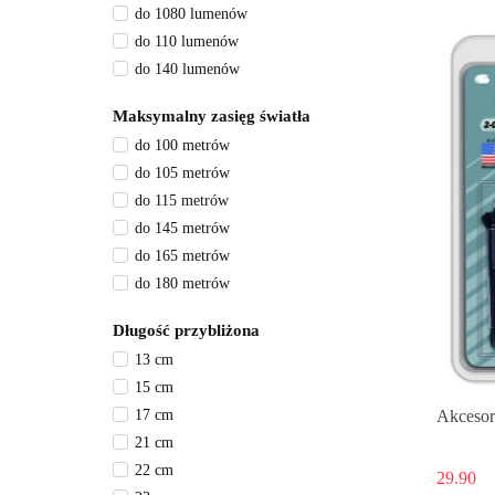
do 1080 lumenów
do 110 lumenów
do 140 lumenów
do 15 lumenów
Maksymalny zasięg światła
do 150 lumenów
do 100 metrów
do 170 lumenów
do 105 metrów
do 2 lumenów
do 115 metrów
do 27 lumenów
do 145 metrów
do 270 lumenów
do 165 metrów
do 40 lumenów
do 180 metrów
do 45 lumenów
do 20 metrów
do 490 lumenów
Długość przybliżona
do 205 metrów
do 525 lumenów
13 cm
do 260 metrów
do 535 lumenów
15 cm
do 270 metrów
do 610 lumenów
17 cm
Akcesor
do 290 metrów
do 625 lumenów
21 cm
do 30 metrów
do 690 lumenów
22 cm
do 310 metrów
29.90
do 819 lumenów