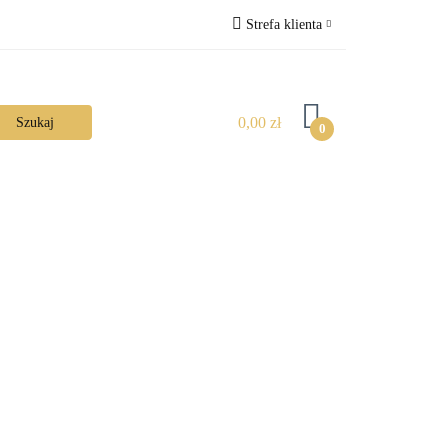
Strefa klienta
Zaloguj się
Zarejestruj się
0,00 zł
0
Dodaj zgłoszenie