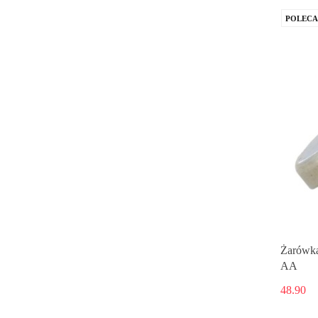
POLEC
Żarówka
AA
48.90