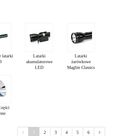
 latarki
Latarki
Latarki
D
akumulatorowe
żarówkowe
LED
Maglite Classics
części
nne
1
2
3
4
5
6