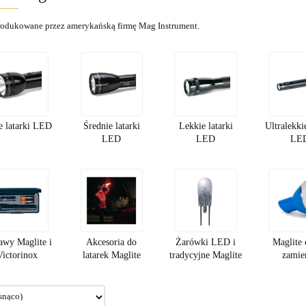
rodukowane przez amerykańską firmę Mag Instrument.
e latarki LED
Średnie latarki
Lekkie latarki
Ultralekkie
LED
LED
LE
awy Maglite i
Akcesoria do
Żarówki LED i
Maglite 
Victorinox
latarek Maglite
tradycyjne Maglite
zamie