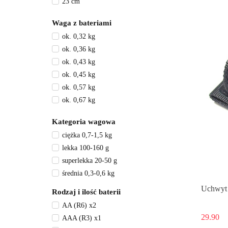
23 cm
do 340 metrów
25 cm
do 366 metrów
Waga z bateriami
26 cm
do 390 metrów
ok. 0,32 kg
27 cm
do 410 metrów
ok. 0,36 kg
30 cm
do 458 metrów
ok. 0,43 kg
31 cm
do 510 metrów
ok. 0,45 kg
36 cm
do 55 metrów
ok. 0,57 kg
37 cm
ok. 0,67 kg
43 cm
ok. 0,75 kg
49 cm
Kategoria wagowa
ok. 0,86 kg
8 cm
ciężka 0,7-1,5 kg
ok. 0,91 kg
lekka 100-160 g
ok. 1,0 kg
superlekka 20-50 g
ok. 1,23 kg
średnia 0,3-0,6 kg
ok. 1,42 kg
Uchwyt 
ok. 107 g
Rodzaj i ilość baterii
ok. 120 g
AA (R6) x2
ok. 156 g
29.90
AAA (R3) x1
ok. 24 g