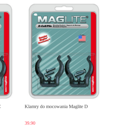
C
Klamry do mocowania Maglite D
39.90