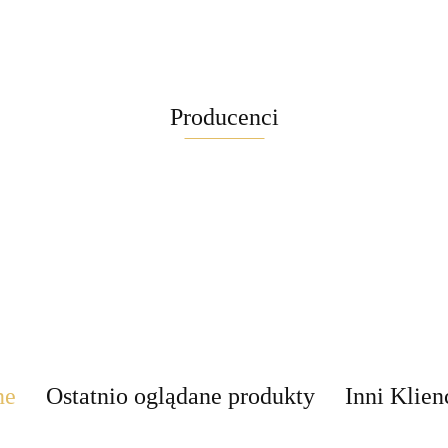
Producenci
Maglite
ne
Ostatnio oglądane produkty
Inni Klien
Brite