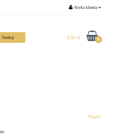
Strefa klienta
Zaloguj się
Zarejestruj się
0,00 zł
0
Dodaj zgłoszenie
Maglite
5m.