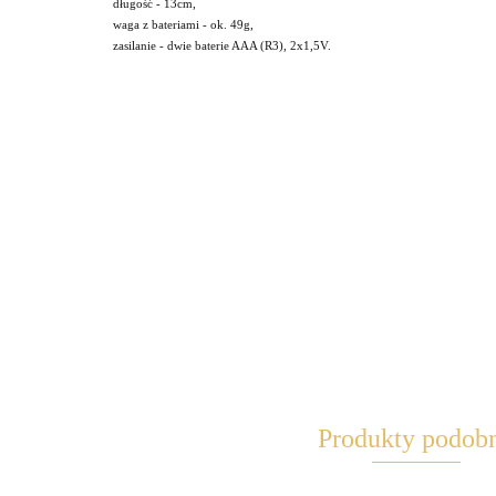
długość - 13cm,
waga z bateriami - ok. 49g,
zasilanie - dwie baterie AAA (R3), 2x1,5V.
Produkty podob