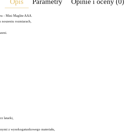
Opis
Parametry
Opinie i oceny (0)
ru - Mini Maglite AAA.
m noszeniu rozmiarach,
zeni.
z latarki,
nanymi z wysokogatunkowego materiału,