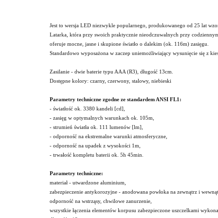
Jest to wersja LED niezwykle popularnego, produkowanego od 25 lat wzo
Latarka, która przy swoich praktycznie nieodczuwalnych przy codzienny
oferuje mocne, jasne i skupione światło o dalekim (ok. 116m) zasięgu.
Standardowo wyposażona w zaczep uniemożliwiający wysunięcie się z kies
Zasilanie - dwie baterie typu AAA (R3), długość 13cm.
Dostępne kolory: czarny, czerwony, stalowy, niebieski
Parametry techniczne zgodne ze standardem ANSI FL1:
- światłość ok. 3380 kandeli [cd],
- zasięg w optymalnych warunkach ok. 105m,
- strumień światła ok. 111 lumenów [lm],
- odporność na ekstremalne warunki atmosferyczne,
- odporność na upadek z wysokości 1m,
- trwałość kompletu baterii ok. 5h 45min.
Parametry techniczne:
materiał - utwardzone aluminium,
zabezpieczenie antykorozyjne - anodowana powłoka na zewnątrz i wewnątr
odporność na wstrząsy, chwilowe zanurzenie,
wszystkie łączenia elementów korpusu zabezpieczone uszczelkami wyko