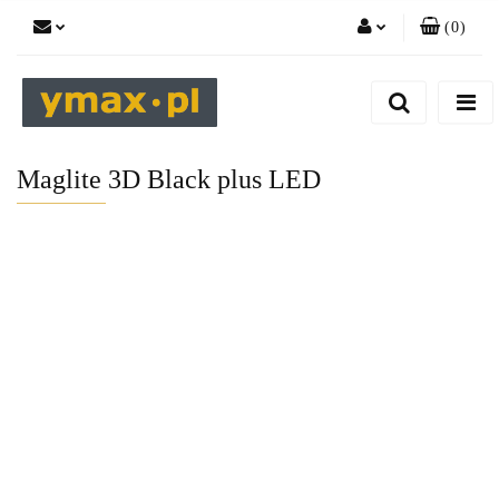
(
0
)
Zaloguj się
Zarejestruj się
Dodaj zgłoszenie
Maglite 3D Black plus LED