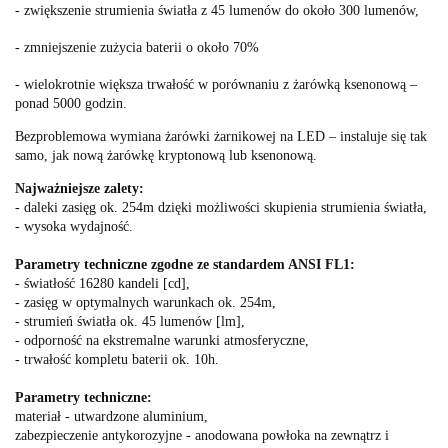
- zwiększenie strumienia światła z 45 lumenów do około 300 lumenów,
- zmniejszenie zużycia baterii o około 70%
- wielokrotnie większa trwałość w porównaniu z żarówką ksenonową –
ponad 5000 godzin.
Bezproblemowa wymiana żarówki żarnikowej na LED – instaluje się tak
samo, jak nową żarówkę kryptonową lub ksenonową.
Najważniejsze zalety:
- daleki zasięg ok. 254m dzięki możliwości skupienia strumienia światła,
- wysoka wydajność.
Parametry techniczne zgodne ze standardem ANSI FL1:
- światłość 16280 kandeli [cd],
- zasięg w optymalnych warunkach ok. 254m,
- strumień światła ok. 45 lumenów [lm],
- odporność na ekstremalne warunki atmosferyczne,
- trwałość kompletu baterii ok. 10h.
Parametry techniczne:
materiał - utwardzone aluminium,
zabezpieczenie antykorozyjne - anodowana powłoka na zewnątrz i