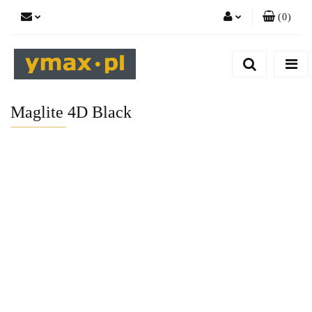
(
0
)
Zaloguj się
Zarejestruj się
Dodaj zgłoszenie
Maglite 4D Black