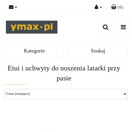
(
0
)
Zaloguj się
Zarejestruj się
Dodaj zgłoszenie
Kategorie
Szukaj
Etui i uchwyty do noszenia latarki przy
pasie