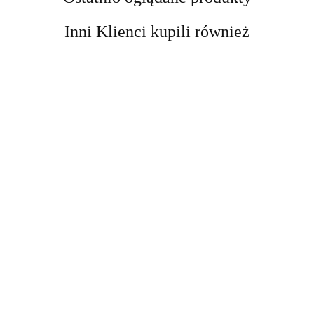
Inni Klienci kupili również
EBLCL
Etui / kabura na
latarkę
49.90