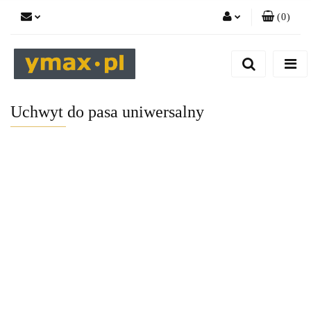
(
0
)
Zaloguj się
Zarejestruj się
Dodaj zgłoszenie
Uchwyt do pasa uniwersalny