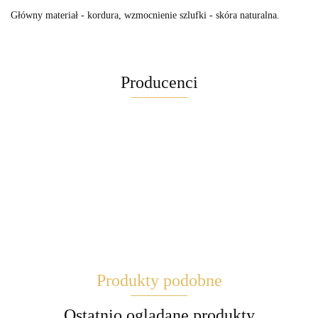
Główny materiał - kordura, wzmocnienie szlufki - skóra naturalna.
Producenci
Maglite
Produkty podobne
Brite
Ostatnio oglądane produkty